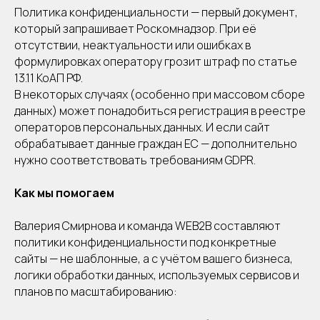
Политика конфиденциальности — первый документ,
который запрашивает Роскомнадзор. При её
отсутствии, неактуальности или ошибках в
формулировках оператору грозит штраф по статье
13.11 КоАП РФ.
Свяжитесь с нами любым
удобным для Вас способом
В некоторых случаях (особенно при массовом сборе
данных) может понадобиться регистрация в реестре
Мы работаем с понедельника по пятницу
операторов персональных данных. И если сайт
с 12:00 до 20:00
по московскому времени
обрабатывает данные граждан ЕС — дополнительно
нужно соответствовать требованиям GDPR.
Консультация
Как мы помогаем
Telegram
Валерия Смирнова и команда WEB2B составляют
+7 (985) 227
политики конфиденциальности под конкретные
21-11
WhatsApp
сайты — не шаблонные, а с учётом вашего бизнеса,
логики обработки данных, используемых сервисов и
планов по масштабированию:
Публичная оферта
Политика конфиденциальности