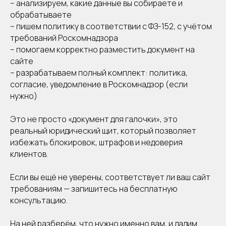
– анализируем, какие данные вы собираете и
обрабатываете
© 2024 Юридические услуги по разблокировке сайтов,
– пишем политику в соответствии с ФЗ-152, с учётом
защите чести, достоинства и деловой репутации
требований Роскомнадзора
ИП Смирнова Валерия Валентиновна
(ИНН 594810507220, ОГРНИП 323595800079154)
– помогаем корректно разместить документ на
сайте
– разрабатываем полный комплект: политика,
согласие, уведомление в Роскомнадзор (если
нужно)
Это не просто «документ для галочки», это
реальный юридический щит, который позволяет
избежать блокировок, штрафов и недоверия
клиентов.
Нажимая кнопку «Подтвердить»
вы принимаете
условия оферты
и
политики конфиденциальности
Если вы ещё не уверены, соответствует ли ваш сайт
требованиям — запишитесь на бесплатную
консультацию.
На ней разберём, что нужно именно вам, и дадим